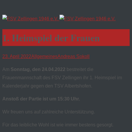
1. Heimspiel der Frauen
23. April 2022
Allgemeines
Andreas Sokoll
Am
Sonntag, den 24.04.2022
bestreitet die
Frauenmannschaft des FSV Zellingen ihr 1. Heimspiel im
Kalenderjahr gegen den TSV Albertshofen.
Anstoß der Partie ist um 15:30 Uhr.
Wir freuen uns auf zahlreiche Unterstützung.
Für das leibliche Wohl ist wie immer bestens gesorgt.