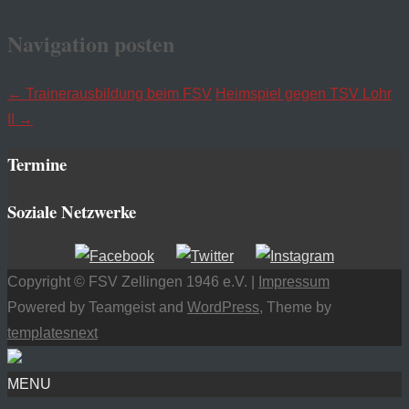
Navigation posten
←
Trainerausbildung beim FSV
Heimspiel gegen TSV Lohr
II
→
Termine
Soziale Netzwerke
Copyright © FSV Zellingen 1946 e.V. |
Impressum
Powered by Teamgeist and
WordPress
, Theme by
templatesnext
MENU