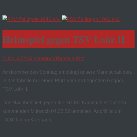
Heimspiel gegen TSV Lohr II
2. Mai 2022
Allgemeines
Thorsten Ritz
Am kommenden Sonntag empfängt unsere Mannschaft den,
in der Tabelle nur einen Platz vor uns liegenden Gegner,
TSV Lohr II.
Das Nachholspiel gegen die SG FC Karsbach ist auf den
kommenden Mittwoch 04.05.22 terminiert. Anpfiff ist um
18:30 Uhr in Karsbach.