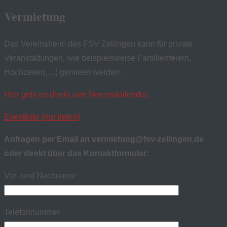
Vermietung
Das Vereinsheim des FSV Zellingen kann für private
Veranstaltungen, wie beispielsweise Familienfeiern,
Hochzeiten,…) gemietet werden.
Hier geht es direkt zum Vereinskalender
.
Eventliste (nur intern)
Anfragen per Email an vermietung@fsv-zellingen.de
oder direkt über das Kontaktformular:
Vor- und Nachname
Telefonnummer