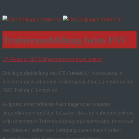
Trainerausbildung beim FSV
17. Februar 2022
Allgemeines
Andreas Sokoll
Die Jugendabteilung des FSV bietet für Interessierte in
diesem Jahr wieder eine Trainerausbildung zum Erwerb der
DFB Trainer C-Lizenz an.
Aufgrund einer höheren Nachfrage unter unseren
Jugendtrainern und der Tatsache, dass im näheren Umkreis
kein dezentraler Trainerlehrgang angeboten wird, haben wir
beschlossen selbst den Lehrgang zusammen mit dem
Bayrischen Fußballverband zu organisieren.