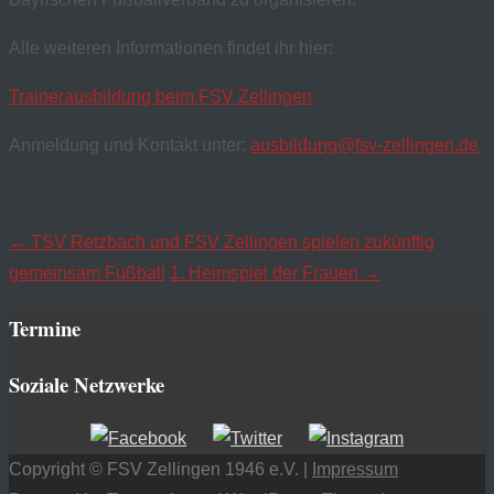
Alle weiteren Informationen findet ihr hier:
Trainerausbildung beim FSV Zellingen
Anmeldung und Kontakt unter:
ausbildung@fsv-zellingen.de
Navigation
←
TSV Retzbach und FSV Zellingen spielen zukünftig
gemeinsam Fußball
1. Heimspiel der Frauen
→
posten
Termine
Soziale Netzwerke
Copyright © FSV Zellingen 1946 e.V. |
Impressum