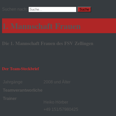
Suchen nach:
1. Mannschaft Frauen
Die 1. Mannschaft Frauen des FSV Zellingen
Der Team-Steckbrief
Jahrgänge
2008 und Älter
Teamverantworliche
Trainer
Heiko Hörber
+49 151/57980425