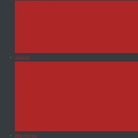
1. Mannschaft
U17 Juniorinnen
U15 Juniorinnen
U13 Juniorinnen
U11 Juniorinnen
Teamwear
Jugend
U19 (A-Jugend)
U17 (B-Jugend)
U15 (C-Jugend)
U13 (D-Jugend)
U11 (E-Jugend)
U9 (F-Jugend)
Bambinis
Teamwear Jugend
Alte Herren