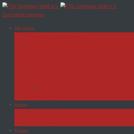
Zum Inhalt springen
Der Verein
Heimspielplan und Platzbelegung
Vereinsheim
Infos & Vermietung
Über den Verein
Dokumente
Chronik
Bau des Sportgeländes
Datenschutz
Herren
1. Mannschaft
2. Mannschaft
Frauen