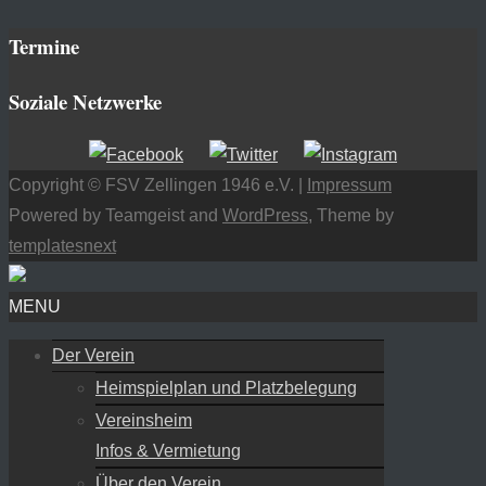
Termine
Soziale Netzwerke
Copyright © FSV Zellingen 1946 e.V. |
Impressum
Powered by Teamgeist and
WordPress
, Theme by
templatesnext
MENU
Der Verein
Heimspielplan und Platzbelegung
Vereinsheim
Infos & Vermietung
Über den Verein