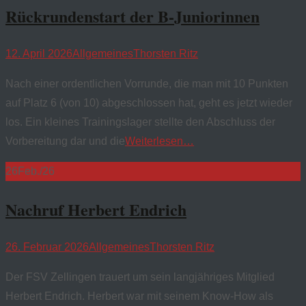
Rückrundenstart der B-Juniorinnen
12. April 2026
Allgemeines
Thorsten Ritz
Nach einer ordentlichen Vorrunde, die man mit 10 Punkten
auf Platz 6 (von 10) abgeschlossen hat, geht es jetzt wieder
los. Ein kleines Trainingslager stellte den Abschluss der
Vorbereitung dar und die
Weiterlesen…
26
Feb./26
Nachruf Herbert Endrich
26. Februar 2026
Allgemeines
Thorsten Ritz
Der FSV Zellingen trauert um sein langjähriges Mitglied
Herbert Endrich. Herbert war mit seinem Know-How als