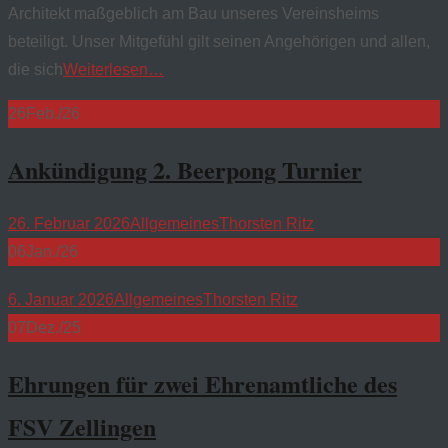
Architekt maßgeblich am Bau unseres Vereinsheims
beteiligt. Unser Mitgefühl gilt seinen Angehörigen und allen,
die sich
Weiterlesen…
26
Feb./26
Ankündigung 2. Beerpong Turnier
26. Februar 2026
Allgemeines
Thorsten Ritz
06
Jan./26
6. Januar 2026
Allgemeines
Thorsten Ritz
07
Dez./25
Ehrungen für zwei Ehrenamtliche des
FSV Zellingen