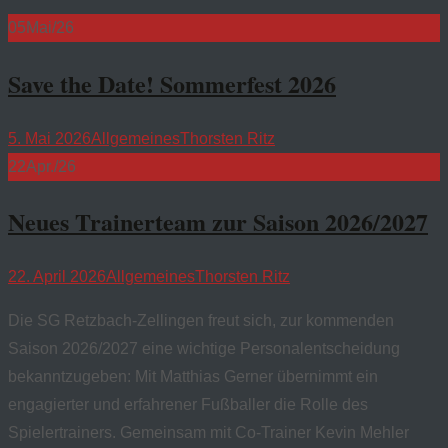
05
Mai/26
Save the Date! Sommerfest 2026
5. Mai 2026
Allgemeines
Thorsten Ritz
22
Apr./26
Neues Trainerteam zur Saison 2026/2027
22. April 2026
Allgemeines
Thorsten Ritz
Die SG Retzbach-Zellingen freut sich, zur kommenden
Saison 2026/2027 eine wichtige Personalentscheidung
bekanntzugeben: Mit Matthias Gerner übernimmt ein
engagierter und erfahrener Fußballer die Rolle des
Spielertrainers. Gemeinsam mit Co-Trainer Kevin Mehler