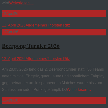
wird
Weiterlesen…
12
Apr./26
12. April 2026
Allgemeines
Thorsten Ritz
12
Apr./26
Beerpong Turnier 2026
12. April 2026
Allgemeines
Thorsten Ritz
Am 28.03.2026 fand das 2. Beerpongturnier statt. 30 Teams
traten mit viel Ehrgeiz, guter Laune und sportlichem Fairplay
gegeneinander an. In spannenden Matches wurde bis zum
Schluss um jeden Punkt gekämpft. DJ
Weiterlesen…
12
Apr./26