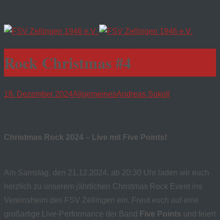
Rock Christmas #4
18. Dezember 2024
Allgemeines
Andreas Sokoll
Christmas Rock 2024 – Live mit Five Points!
Am Samstag, den 21.12.2024, ab 20:30 Uhr laden wir euch
herzlich zu unserem jährlichen Christmas Rock Event ins
Vereinsheim des FSV Zellingen ein. Freut euch auf eine
großartige Live-Performance der Band
Five Points
und feiert