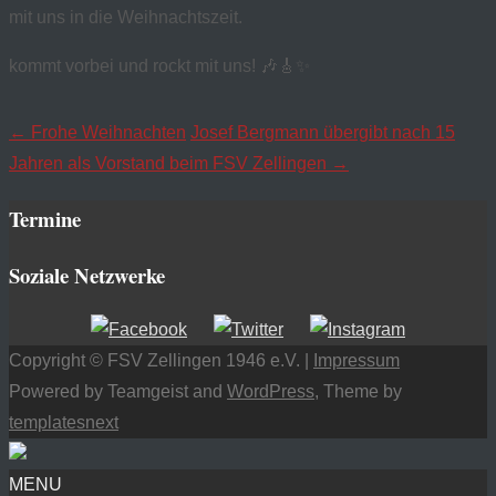
mit uns in die Weihnachtszeit.
kommt vorbei und rockt mit uns! 🎶🎸✨
Navigation
←
Frohe Weihnachten
Josef Bergmann übergibt nach 15
Jahren als Vorstand beim FSV Zellingen
→
posten
Termine
Soziale Netzwerke
Copyright © FSV Zellingen 1946 e.V. |
Impressum
Powered by Teamgeist and
WordPress
, Theme by
templatesnext
MENU