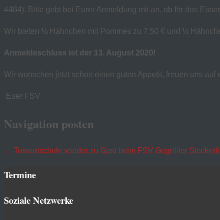
4484). Bitte gebt bei Eurer Anmeldung mit an, ob Ihr das Esse
Wir bieten ½ Hähnchen mit Pommes zu 7,50 € und ½ Hähnchen 
Anmeldeschluss ist der 13. August 2020!
Wir wünschen jetzt schon einen guten Appetit, freuen uns auf
Euer FSV
Navigation posten
←
Torwartschule wieder zu Gast beim FSV
Gegrillter Stecke
Termine
Soziale Netzwerke