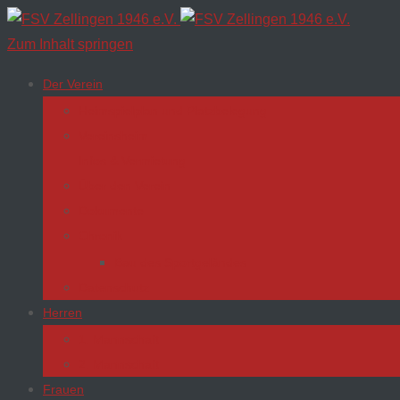
Zum Inhalt springen
Der Verein
Heimspielplan und Platzbelegung
Vereinsheim
Infos & Vermietung
Über den Verein
Dokumente
Chronik
Bau des Sportgeländes
Datenschutz
Herren
1. Mannschaft
2. Mannschaft
Frauen