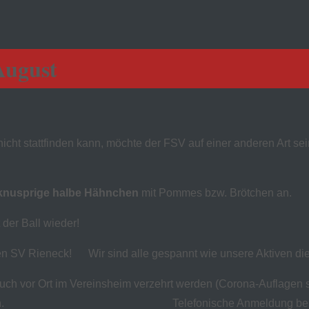
August
icht stattfinden kann, möchte der FSV auf einer anderen Art s
 knusprige halbe Hähnchen
mit Pommes bzw. Brötchen an.
 der Ball wieder!
n SV Rieneck! Wir sind alle gespannt wie unsere Aktiven di
 vor Ort im Vereinsheim verzehrt werden (Corona-Auflagen sin
nnen. Telefonische Anmeldung bei Ernst Reuchle