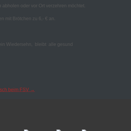
n abholen oder vor Ort verzehren möchtet.
mit Brötchen zu 6,- € an.
 ein Wiedersehn, bleibt alle gesund
rfisch beim FSV
→