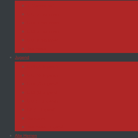
1. Mannschaft
U17 Juniorinnen
U15 Juniorinnen
U13 Juniorinnen
U11 Juniorinnen
Teamwear
Jugend
U19 (A-Jugend)
U17 (B-Jugend)
U15 (C-Jugend)
U13 (D-Jugend)
U11 (E-Jugend)
U9 (F-Jugend)
Bambinis
Teamwear Jugend
Alte Herren