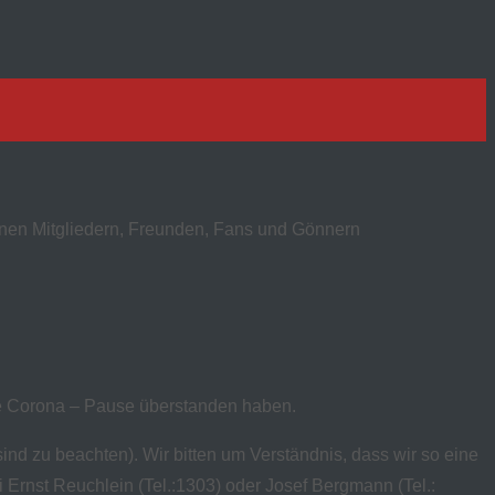
einen Mitgliedern, Freunden, Fans und Gönnern
e Corona – Pause überstanden haben.
d zu beachten). Wir bitten um Verständnis, dass wir so eine
in (Tel.:1303) oder Josef Bergmann (Tel.: