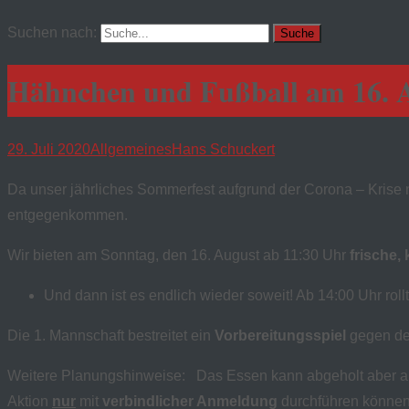
Suchen nach:
Hähnchen und Fußball am 16. 
29. Juli 2020
Allgemeines
Hans Schuckert
Da unser jährliches Sommerfest aufgrund der Corona – Krise n
entgegenkommen.
Wir bieten am Sonntag, den 16. August ab 11:30 Uhr
frische,
Und dann ist es endlich wieder soweit! Ab 14:00 Uhr rollt
Die 1. Mannschaft bestreitet ein
Vorbereitungsspiel
gegen de
Weitere Planungshinweise: Das Essen kann abgeholt aber auch
Aktion
nur
mit
verbindlicher Anmeldung
durchführen kö