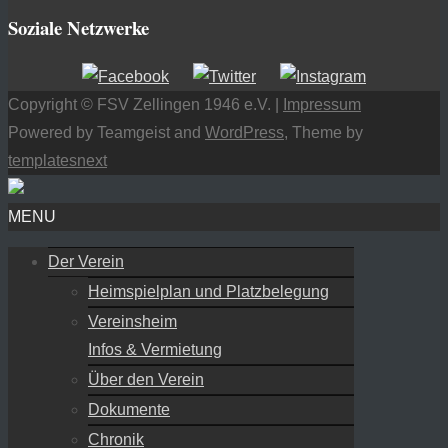
Soziale Netzwerke
Copyright © FSV Zellingen 1946 e.V. |
Impressum
Powered by Teamgeist and
WordPress
, Theme by
templatesnext
MENU
Der Verein
Heimspielplan und Platzbelegung
Vereinsheim
Infos & Vermietung
Über den Verein
Dokumente
Chronik