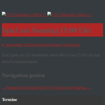
Spiel am Sonntag 15.00 Uhr
6. November 2019
Allgemeines
Hans Schuckert
Das Spiel am 10. November beim WFV II um 15.00 Uhr auf
dem Kunstrasenplatz!
Navigation posten
←
Heute keine Spiele
Der FSV siegt in der Mainau
→
Termine