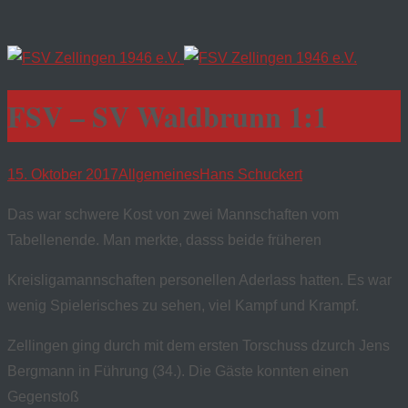
FSV – SV Waldbrunn 1:1
15. Oktober 2017
Allgemeines
Hans Schuckert
Das war schwere Kost von zwei Mannschaften vom
Tabellenende. Man merkte, dasss beide früheren
Kreisligamannschaften personellen Aderlass hatten. Es war
wenig Spielerisches zu sehen, viel Kampf und Krampf.
Zellingen ging durch mit dem ersten Torschuss dzurch Jens
Bergmann in Führung (34.). Die Gäste konnten einen
Gegenstoß