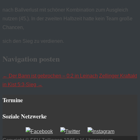
nach Ballverlust mit schöner Kombination zum Ausgleich
nutzen (45.). In der zweiten Halbzeit hatte kein Team große
Chancen,
sich den Sieg zu verdienen.
Navigation posten
←
Der Bann ist gebrochen – 0:2 in Leinach
Zellinger Kraftakt
in Kist 5:3-Sieg
→
Termine
Soziale Netzwerke