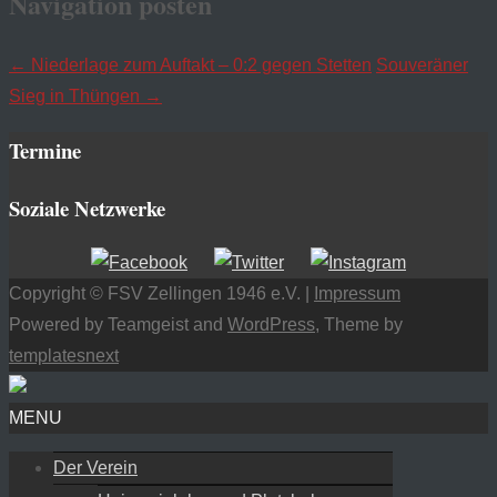
Navigation posten
←
Niederlage zum Auftakt – 0:2 gegen Stetten
Souveräner
Sieg in Thüngen
→
Termine
Soziale Netzwerke
Copyright © FSV Zellingen 1946 e.V. |
Impressum
Powered by Teamgeist and
WordPress
, Theme by
templatesnext
MENU
Der Verein