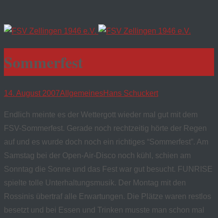
Sommerfest
14. August 2007
Allgemeines
Hans Schuckert
Endlich meinte es der Wettergott wieder mal gut mit dem
FSV-Sommerfest. Gerade noch rechtzeitig hörte der Regen
auf und es wurde doch noch ein richtiges “Sommerfest”. Am
Samstag bei der Open-Air-Disco noch kühl, schien am
Sonntag die Sonne und das Fest war gut besucht. FUNRISE
spielte tolle Unterhaltungsmusik. Der Montag mit den
Rossinis übertraf alle Erwartungen. Die Plätze waren restlos
besetzt und bei Essen und Trinken musste man schon mal