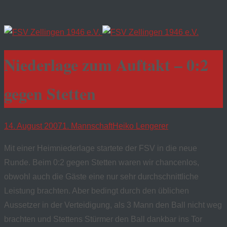
Niederlage zum Auftakt – 0:2
gegen Stetten
14. August 2007
1. Mannschaft
Heiko Lengerer
Mit einer Heimniederlage startete der FSV in die neue
Runde. Beim 0:2 gegen Stetten waren wir chancenlos,
obwohl auch die Gäste eine nur sehr durchschnittliche
Leistung brachten. Aber bedingt durch den üblichen
Aussetzer in der Verteidigung, als 3 Mann den Ball nicht weg
brachten und Stettens Stürmer den Ball dankbar ins Tor