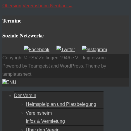
posten
Obersinn
Vereinsheim-Neubau
→
Termine
Soziale Netzwerke
Copyright © FSV Zellingen 1946 e.V. |
Impressum
Powered by Teamgeist and
WordPress
, Theme by
templatesnext
MENU
Der Verein
Heimspielplan und Platzbelegung
Vereinsheim
Infos & Vermietung
Über den Verein