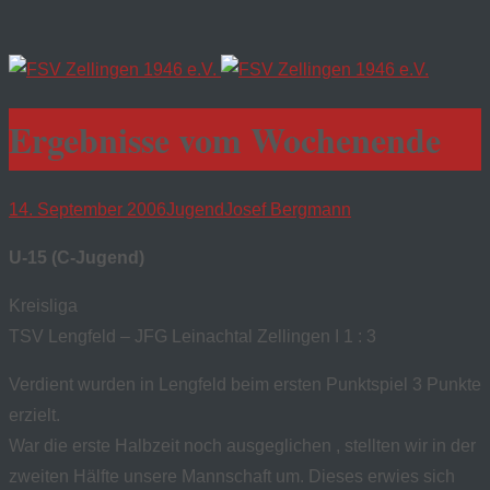
Ergebnisse vom Wochenende
14. September 2006
Jugend
Josef Bergmann
U-15 (C-Jugend)
Kreisliga
TSV Lengfeld – JFG Leinachtal Zellingen I 1 : 3
Verdient wurden in Lengfeld beim ersten Punktspiel 3 Punkte
erzielt.
War die erste Halbzeit noch ausgeglichen , stellten wir in der
zweiten Hälfte unsere Mannschaft um. Dieses erwies sich