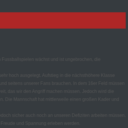
m Fussballspielen wächst und ist ungebrochen, die
 sehr hoch ausgelegt. Aufstieg in die nächsthöhere Klasse
en und seitens unserer Fans brauchen. In dem 16er Feld müssen
weit, das wir den Angriff machen müssen. Jedoch wird die
fen. Die Mannschaft hat mittlerweile einen großen Kader und
edoch sicher auch noch an unseren Defiziten arbeiten müssen.
iel Freude und Spannung erleben werden.