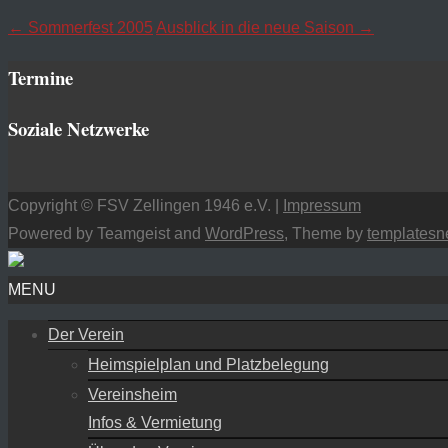
Navigation
←
Sommerfest 2005
Ausblick in die neue Saison
→
posten
Termine
Soziale Netzwerke
Copyright © FSV Zellingen 1946 e.V. |
Impressum
Powered by Teamgeist and
WordPress
, Theme by
templatesn
MENU
Der Verein
Heimspielplan und Platzbelegung
Vereinsheim
Infos & Vermietung