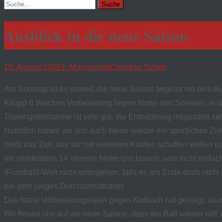
Suchen
nach:
Ausblick in die neue Saison
10. August 2005
1. Mannschaft
Christian Scheb
Am Sonntag ist es soweit, die neue Saison beginnt mit dem A
Knapp 6 Wochen Vorbereitung liegen hinter den Spielern, in d
Trainingsteilnahme ist sehr gut, die Entwicklung insgesamt seh
Natürlich haben wir uns auch heuer wieder ein sportliches Zie
heißt das Ziel, das wir mit vereinten Kräften schaffen wollen
wir mindestens 14 Vereine hinter uns lassen, was nicht einfa
(Fussball)-Welt nicht untergehen, falls es am Ende doch nicht
ein sehr junges Durchschnittsalter.
Das letzte Vorbereitungsspiel gegen Karbach hat gezeigt, da
Wir freuen uns auf die neue Saison, dass der Ball wieder rol