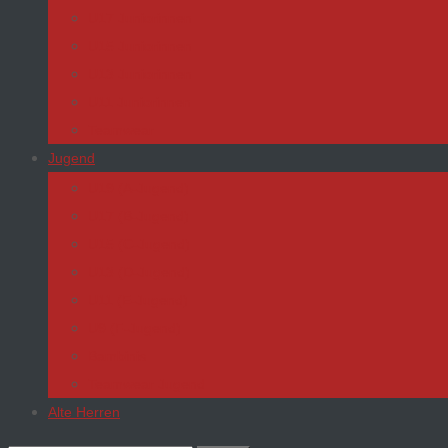
U17 Juniorinnen
U15 Juniorinnen
U13 Juniorinnen
U11 Juniorinnen
Teamwear
Jugend
U19 (A-Jugend)
U17 (B-Jugend)
U15 (C-Jugend)
U13 (D-Jugend)
U11 (E-Jugend)
U9 (F-Jugend)
Bambinis
Teamwear Jugend
Alte Herren