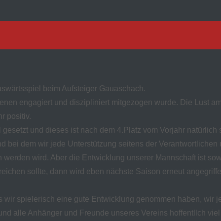
uswärtsspiel beim Aufsteiger Gauaschach.
enen engagiert und diszipliniert mitgezogen wurde. Die Lust a
r positiv.
l gesetzt und dieses ist nach dem 4.Platz vom Vorjahr natürlich
 und bei dem wir jede Unterstützung seitens der Verantwortlich
ch werden wird. Aber die Entwicklung unserer Mannschaft ist so
 reichen sollte, dann wird eben nächste Saison erneut angegrif
ss wir spielerisch eine gute Entwicklung genommen haben, wir j
lt und alle Anhänger und Freunde unseres Vereins hoffentllch v