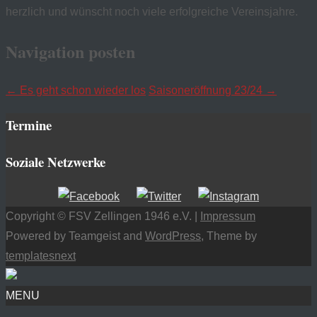
herzlich und wünscht noch viele erfolgreiche Vereinsjahre.
Navigation posten
←
Es geht schon wieder los
Saisoneröffnung 23/24
→
Termine
Soziale Netzwerke
Copyright © FSV Zellingen 1946 e.V. |
Impressum
Powered by Teamgeist and
WordPress
, Theme by
templatesnext
MENU