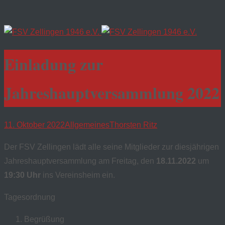
Einladung zur
Jahreshauptversammlung 2022
11. Oktober 2022
Allgemeines
Thorsten Ritz
Der FSV Zellingen lädt alle seine Mitglieder zur diesjährigen
Jahreshauptversammlung am Freitag, den
18.11.2022
um
19:30 Uhr
ins Vereinsheim ein.
Tagesordnung
Begrüßung