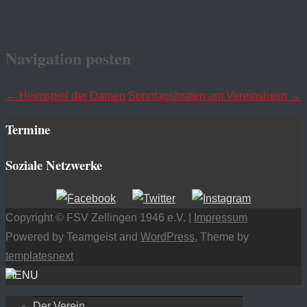
Navigation posten
←
Heimspiel der Damen
Sonntagsbraten am Vereinsheim
→
Termine
Soziale Netzwerke
Copyright © FSV Zellingen 1946 e.V. |
Impressum
Powered by Teamgeist and
WordPress
, Theme by
templatesnext
MENU
Der Verein