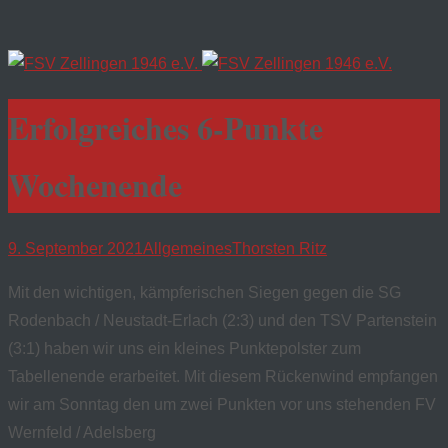
Erfolgreiches 6-Punkte
Wochenende
9. September 2021
Allgemeines
Thorsten Ritz
Mit den wichtigen, kämpferischen Siegen gegen die SG
Rodenbach / Neustadt-Erlach (2:3) und den TSV Partenstein
(3:1) haben wir uns ein kleines Punktepolster zum
Tabellenende erarbeitet. Mit diesem Rückenwind empfangen
wir am Sonntag den um zwei Punkten vor uns stehenden FV
Wernfeld / Adelsberg