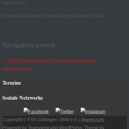
neues Jahr!
Vielen Dank für die Unterstützung in diesem Jahr!
–
Navigation posten
←
Frohe Weihnachten
Trainingsbetrieb wieder
aufgenommen
→
Termine
Soziale Netzwerke
Copyright © FSV Zellingen 1946 e.V. |
Impressum
Powered by Teamgeist and
WordPress
, Theme by