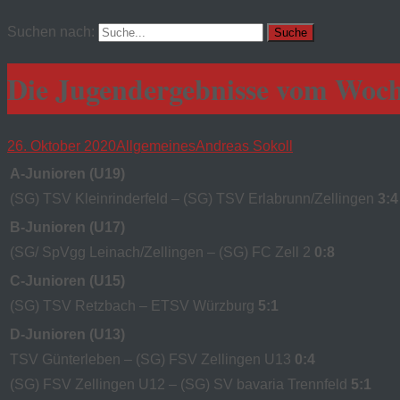
Suchen nach:
Die Jugendergebnisse vom Woc
26. Oktober 2020
Allgemeines
Andreas Sokoll
A-Junioren (U19)
(SG) TSV Kleinrinderfeld – (SG) TSV Erlabrunn/Zellingen
3:4
B-Junioren (U17)
(SG/ SpVgg Leinach/Zellingen – (SG) FC Zell 2
0:8
C-Junioren (U15)
(SG) TSV Retzbach – ETSV Würzburg
5:1
D-Junioren (U13)
TSV Günterleben – (SG) FSV Zellingen U13
0:4
(SG) FSV Zellingen U12 – (SG) SV bavaria Trennfeld
5:1