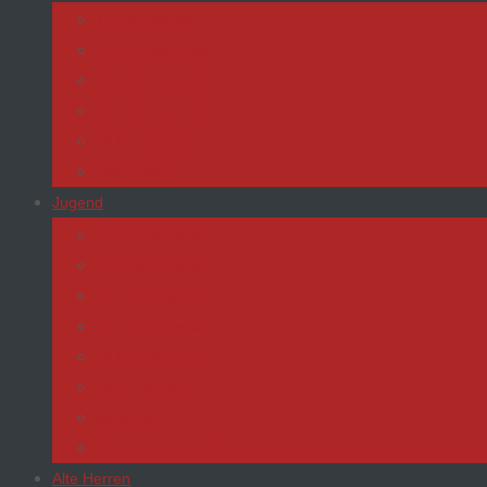
1. Mannschaft
U17 Juniorinnen
U15 Juniorinnen
U13 Juniorinnen
U11 Juniorinnen
Teamwear
Jugend
U19 (A-Jugend)
U17 (B-Jugend)
U15 (C-Jugend)
U13 (D-Jugend)
U11 (E-Jugend)
U9 (F-Jugend)
Bambinis
Teamwear Jugend
Alte Herren