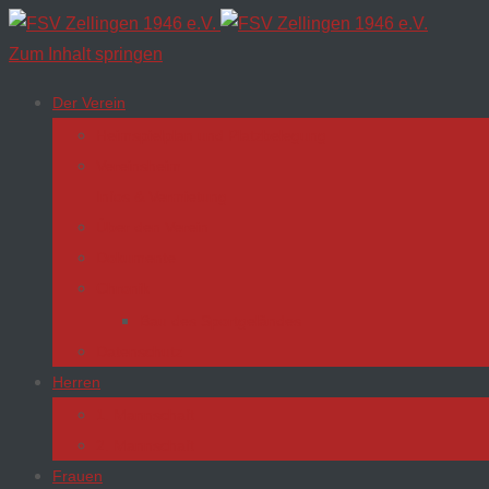
Zum Inhalt springen
Der Verein
Heimspielplan und Platzbelegung
Vereinsheim
Infos & Vermietung
Über den Verein
Dokumente
Chronik
Bau des Sportgeländes
Datenschutz
Herren
1. Mannschaft
2. Mannschaft
Frauen