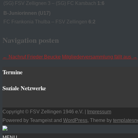
(SG) FSV Zellignen 3 – (SG) FC Karsbach
1:6
B-Juniorinnen (U17)
FC Frankonia Thulba – FSV Zellingen
6:2
Navigation posten
←
Nachruf Frieder Beucke
Mitgliederversammlung fällt aus
→
Termine
Soziale Netzwerke
Copyright © FSV Zellingen 1946 e.V. |
Impressum
Powered by Teamgeist and
WordPress
, Theme by
templatesn
MENU