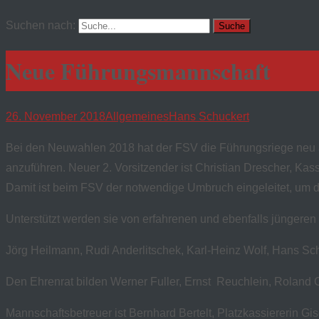
Suchen nach:
Neue Führungsmannschaft
26. November 2018
Allgemeines
Hans Schuckert
Bei den Neuwahlen 2018 hat der FSV die Führungsriege neu auf
anzuführen. Neuer 2. Vorsitzender ist Christian Drescher, Kass
Damit ist beim FSV der notwendige Umbruch eingeleitet, um di
Unterstützt werden sie von erfahrenen und ebenfalls jüngeren
Jörg Heilmann, Rudi Anderlitschek, Karl-Heinz Wolf, Hans Sc
Den Ehrenrat bilden Werner Fuller, Ernst Reuchlein, Roland 
Mannschaftsbetreuer ist Bernhard Bertelt, Platzkassiererin Gis