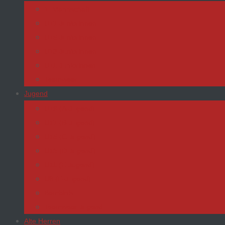
1. Mannschaft
U17 Juniorinnen
U15 Juniorinnen
U13 Juniorinnen
U11 Juniorinnen
Teamwear
Jugend
U19 (A-Jugend)
U17 (B-Jugend)
U15 (C-Jugend)
U13 (D-Jugend)
U11 (E-Jugend)
U9 (F-Jugend)
Bambinis
Teamwear Jugend
Alte Herren