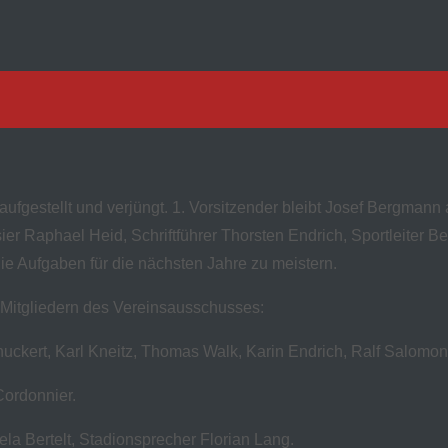
gestellt und verjüngt. 1. Vorsitzender bleibt Josef Bergmann a
ier Raphael Heid, Schriftführer Thorsten Endrich, Sportleiter Be
e Aufgaben für die nächsten Jahre zu meistern.
 Mitgliedern des Vereinsausschusses:
huckert, Karl Kneitz, Thomas Walk, Karin Endrich, Ralf Salomo
Cordonnier.
ela Bertelt, Stadionsprecher Florian Lang.