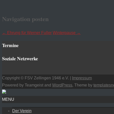
Navigation posten
←
Ehrung für Werner Fuller
Winterpause
→
Termine
Soziale Netzwerke
Copyright © FSV Zellingen 1946 e.V. |
Impressum
Powered by Teamgeist and
WordPress
, Theme by
templatesn
MENU
Der Verein