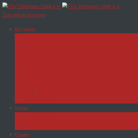
Zum Inhalt springen
Der Verein
Heimspielplan und Platzbelegung
Vereinsheim
Infos & Vermietung
Über den Verein
Dokumente
Chronik
Bau des Sportgeländes
Datenschutz
Herren
1. Mannschaft
2. Mannschaft
Frauen