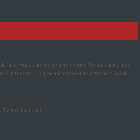
ls “alter Hase”, um die jüngeren neuen Vorstandsmitglieder
nedikt Drescher. Jugendleiter ist weiterhin Andreas Sokoll.
n, Markus Steinbach.