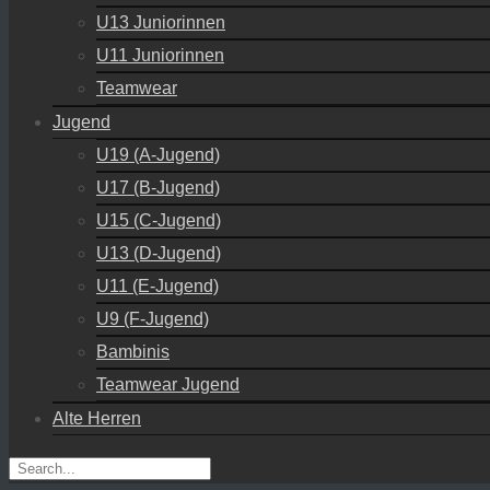
U13 Juniorinnen
U11 Juniorinnen
Teamwear
Jugend
U19 (A-Jugend)
U17 (B-Jugend)
U15 (C-Jugend)
U13 (D-Jugend)
U11 (E-Jugend)
U9 (F-Jugend)
Bambinis
Teamwear Jugend
Alte Herren