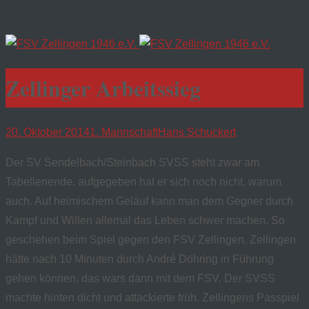
Zellinger Arbeitssieg
20. Oktober 2014
1. Mannschaft
Hans Schuckert
Der SV Sendelbach/Steinbach SVSS steht zwar am
Tabellenende, aufgegeben hat er sich noch nicht, warum
auch. Auf heimischem Geläuf kann man dem Gegner durch
Kampf und Willen allemal das Leben schwer machen. So
geschehen beim Spiel gegen den FSV Zellingen. Zellingen
hätte nach 10 Minuten durch André Döhring in Führung
gehen können, das wars dann mit dem FSV. Der SVSS
machte hinten dicht und attackierte früh. Zellingens Passpiel