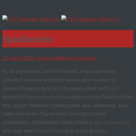
Spielbericht
22. April 2013
1. Mannschaft
Hans Schuckert
Es ist wie verhext: Der FSV kämpft, zeigt super Moral,
schießt 3 Tore und wird doch wieder nicht belohnt. Es
verdient Respekt, dass sich die Mannschaft auch nach
einem 0:3 Pausenstand nicht aufgibt und dem Tabellenführer
trotz einiger fehlender Stammspieler alles abverlangt. Man
hätte dem neuen Trainer Andy Schmidt und dem
scheidenden Spielertrainer Marco Rickert, der nach wie vor
alles gibt, mehr Lohn für ihre gute Arbeit gegönnt.