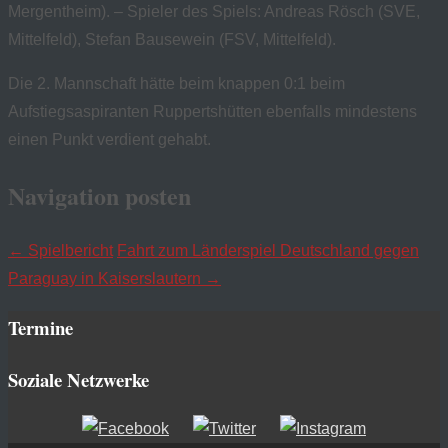
Mergentheim). – Spieler des Spiels: Andreas Rösch (SVE,
Mittelfeld), Stefan Bausewein (FSV, Mittelfeld).
Die 2. Mannschaft hätte beim knappen 0:1 beim
Aufstiegsaspiranten Ruppertshütten ebenfalls mindestens
einen Punkt verdient gehabt.
Navigation posten
←
Spielbericht
Fahrt zum Länderspiel Deutschland gegen
Paraguay in Kaiserslautern
→
Termine
Soziale Netzwerke