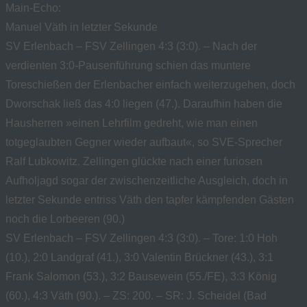
Main-Echo:
Manuel Väth in letzter Sekunde
SV Erlenbach – FSV Zellingen 4:3 (3:0). – Nach der
verdienten 3:0-Pausenführung schien das muntere
Toreschießen der Erlenbacher einfach weiterzugehen, doch
Dworschak ließ das 4:0 liegen (47.). Daraufhin haben die
Hausherren »einen Lehrfilm gedreht, wie man einen
totgeglaubten Gegner wieder aufbaut«, so SVE-Sprecher
Ralf Lubkowitz. Zellingen glückte nach einer furiosen
Aufholjagd sogar der zwischenzeitliche Ausgleich, doch in
letzter Sekunde entriss Väth den tapfer kämpfenden Gästen
noch die Lorbeeren (90.)
SV Erlenbach – FSV Zellingen 4:3 (3:0). – Tore: 1:0 Hoh
(10.), 2:0 Landgraf (41.), 3:0 Valentin Brückner (43.), 3:1
Frank Salomon (53.), 3:2 Bausewein (55./FE), 3:3 König
(60.), 4:3 Väth (90.). – ZS: 200. – SR: J. Scheidel (Bad