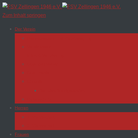
Zum Inhalt springen
Der Verein
Heimspielplan und Platzbelegung
Vereinsheim
Infos & Vermietung
Über den Verein
Dokumente
Chronik
Bau des Sportgeländes
Datenschutz
Herren
1. Mannschaft
2. Mannschaft
Frauen