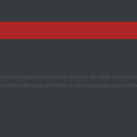
e erste Niederlage der Saison bei. Während die Gäste im erste
 konnten die Gäste nicht mehr an die Leistung der ersten Hälft