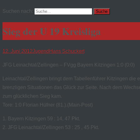
Suchen nach:
Sieg der U 19 Kreisliga
12. Juni 2012
Jugend
Hans Schuckert
JFG Leinachtal/Zellingen – FVgg Bayern Kitzingen 1:0 (0:0)
Leinachtal/Zellingen bringt dem Tabellenführer Kitzingen di
brenzligen Situationen das Glück zur Seite. Nach dem Wechsel
zum glücklichen Sieg kam.
Tore: 1:0 Florian Hüfner (81.).(Main-Post)
1. Bayern Kitzingen 59 : 14, 47 Pkt.
2. JFG Leinachtal/Zellingen 53 : 25 , 45 Pkt.