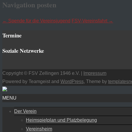
Navigation posten
←
Spende für die Vereinsjugend
FSV-Vereinsfahrt
→
Termine
Soziale Netzwerke
Copyright © FSV Zellingen 1946 e.V. |
Impressum
Powered by Teamgeist and
WordPress
, Theme by
templatesn
MENU
Der Verein
Heimspielplan und Platzbelegung
Vereinsheim