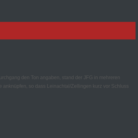
n Durchgang den Ton angaben, stand der JFG in mehreren
e anknüpfen, so dass Leinachtal/Zellingen kurz vor Schluss