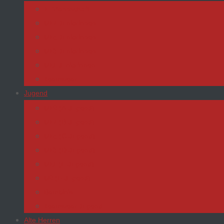
1. Mannschaft
U17 Juniorinnen
U15 Juniorinnen
U13 Juniorinnen
U11 Juniorinnen
Teamwear
Jugend
U19 (A-Jugend)
U17 (B-Jugend)
U15 (C-Jugend)
U13 (D-Jugend)
U11 (E-Jugend)
U9 (F-Jugend)
Bambinis
Teamwear Jugend
Alte Herren