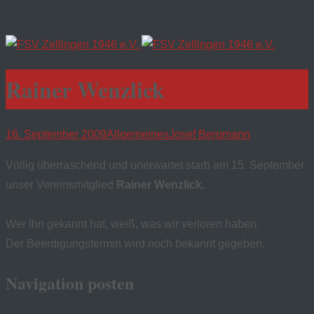
Rainer Wenzlick
16. September 2009
Allgemeines
Josef Bergmann
Völlig überraschend und unerwartet starb am 15. September
unser Vereinsmitglied
Rainer Wenzlick.
Wer Ihn gekannt hat, weiß, was wir verloren haben.
Der Beerdigungstermin wird noch bekannt gegeben.
Navigation posten