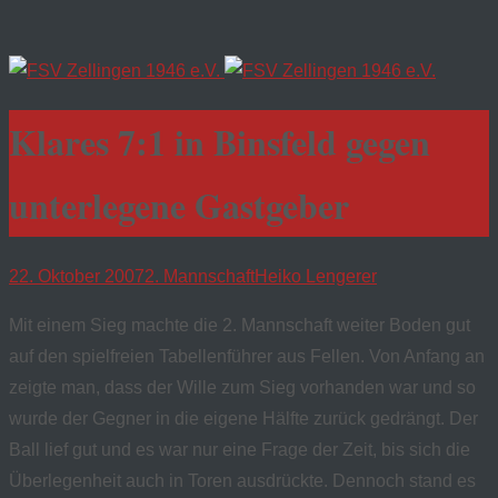
Klares 7:1 in Binsfeld gegen
unterlegene Gastgeber
22. Oktober 2007
2. Mannschaft
Heiko Lengerer
Mit einem Sieg machte die 2. Mannschaft weiter Boden gut
auf den spielfreien Tabellenführer aus Fellen. Von Anfang an
zeigte man, dass der Wille zum Sieg vorhanden war und so
wurde der Gegner in die eigene Hälfte zurück gedrängt. Der
Ball lief gut und es war nur eine Frage der Zeit, bis sich die
Überlegenheit auch in Toren ausdrückte. Dennoch stand es