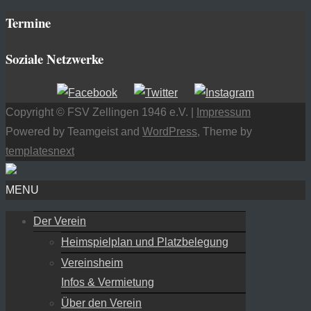
Termine
Soziale Netzwerke
Copyright © FSV Zellingen 1946 e.V. |
Impressum
Powered by Teamgeist and
WordPress
, Theme by
templatesnext
MENU
Der Verein
Heimspielplan und Platzbelegung
Vereinsheim
Infos & Vermietung
Über den Verein