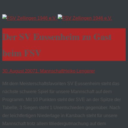
Der SV Eussenheim zu Gast
beim FSV
30. August 2007
1. Mannschaft
Heiko Lengerer
Mit dem Meisterschaftsfavoriten SV Eussenheim steht das
nächste schwere Spiel für unsere Mannschaft auf dem
Programm. Mit 10 Punkten steht der SVE an der Spitze der
Tabelle, 3 Siegen steht 1 Unentschieden gegenüber. Nach
der leichtfertigen Niederlage in Karsbach steht für unsere
Mannschaft trotz allem Wiedergutmachung auf dem