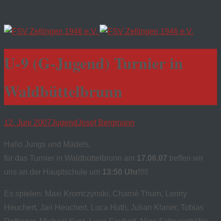
U-9 (G-Jugend) Turnier in
Waldbüttelbrunn
12. Juni 2007
Jugend
Josef Bergmann
Hallo Jungs und Mädels,
für das Turnier in Waldbüttelbrunn am
17.06.07
treffen wir
uns an der Hauptschule um
13:50 Uhr
!!!!!
Es spielen: Maxi Kromczynski, Charné Thurn, Lenny
Heuchert, Jari Heuchert, Luca Huth, Julian Klaner, Tobias