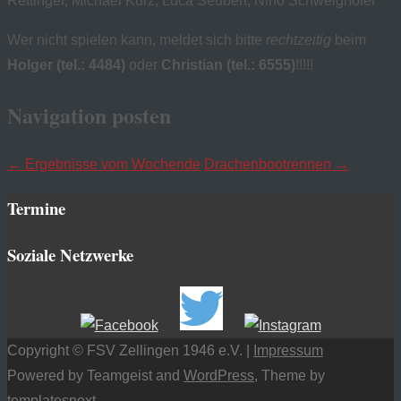
Rettinger, Michael Kurz, Luca Seubert, Nino Schweighöfer
Wer nicht spielen kann, meldet sich bitte
rechtzeitig
beim
Holger (tel.: 4484)
oder
Christian (tel.: 6555)
!!!!!
Navigation posten
←
Ergebnisse vom Wochende
Drachenbootrennen
→
Termine
Soziale Netzwerke
Copyright © FSV Zellingen 1946 e.V. |
Impressum
Powered by Teamgeist and
WordPress
, Theme by
templatesnext