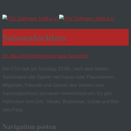
Saisonabschluss
29. Mai 2007
Allgemeines
Hans Schuckert
Der FSV lädt am Sonntag, 03.06., nach dem letzten
Saisonspiel alle Spieler mit Frauen bzw. Freundinnen,
Mitglieder, Freunde und Gönner des Vereins zum
Saisonabschluss am neuen Vereinsheim ein. Es gibt
Hähnchen vom Grill, Steaks, Bratwürste, Salate und Bier
vom Fass.
Navigation posten