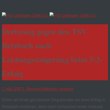
Derbysieg gegen den TSV
Retzbach nach
Leistungssteigerung beim 5:3-
Erfolg
2. Mai 2007
1. Mannschaft
Heiko Lengerer
Einen am Ende glücklichen Sieg konnten wir beim Erfolg in
Retzbach einfahren, denn nach schwacher erster Halbzeit