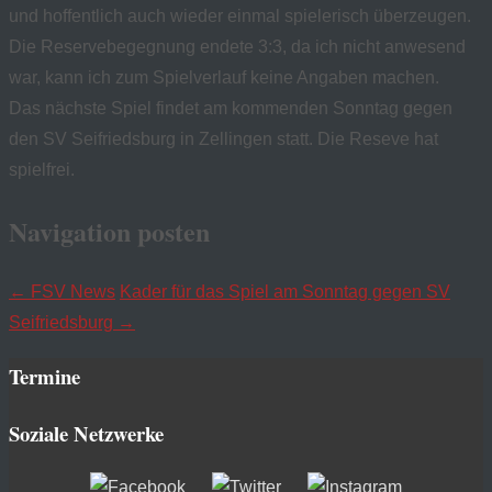
und hoffentlich auch wieder einmal spielerisch überzeugen.
Die Reservebegegnung endete 3:3, da ich nicht anwesend
war, kann ich zum Spielverlauf keine Angaben machen.
Das nächste Spiel findet am kommenden Sonntag gegen
den SV Seifriedsburg in Zellingen statt. Die Reseve hat
spielfrei.
Navigation posten
←
FSV News
Kader für das Spiel am Sonntag gegen SV
Seifriedsburg
→
Termine
Soziale Netzwerke