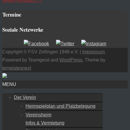
gegen Karsbach
→
Termine
Soziale Netzwerke
Copyright © FSV Zellingen 1946 e.V. |
Impressum
Powered by Teamgeist and
WordPress
, Theme by
templatesnext
MENU
Der Verein
Heimspielplan und Platzbelegung
Vereinsheim
Infos & Vermietung