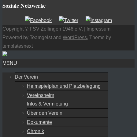
Soziale Netzwerke
Copyright © FSV Zellingen 1946 e.V. |
Impressum
Powered by Teamgeist and
WordPress
, Theme by
templatesnext
MENU
Der Verein
Heimspielplan und Platzbelegung
Vereinsheim
Infos & Vermietung
Über den Verein
Dokumente
Chronik