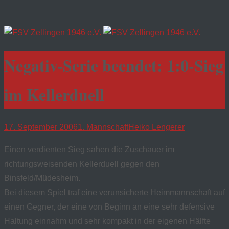
Negativ-Serie beendet: 1:0-Sieg
im Kellerduell
17. September 2006
1. Mannschaft
Heiko Lengerer
Einen verdienten Sieg sahen die Zuschauer im
richtungsweisenden Kellerduell gegen den
Binsfeld/Müdesheim.
Bei diesem Spiel traf eine verunsicherte Heimmannschaft auf
einen Gegner, der eine von Beginn an eine sehr defensive
Haltung einnahm und sehr kompakt in der eigenen Hälfte