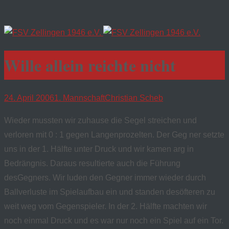
Wille allein reichte nicht
24. April 2006
1. Mannschaft
Christian Scheb
Wieder mussten wir zuhause die Segel streichen und
verloren mit 0 : 1 gegen Langenprozelten. Der Geg ner setzte
uns in der 1. Hälfte unter Druck und wir kamen arg in
Bedrängnis. Daraus resultierte auch die Führung
desGegners. Wir luden den Gegner immer wieder durch
Ballverluste im Spielaufbau ein und standen desöfteren zu
weit weg vom Gegenspieler. In der 2. Hälfte machten wir
noch einmal Druck und es war nur noch ein Spiel auf ein Tor.