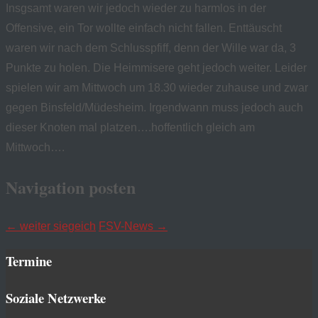
Insgsamt waren wir jedoch wieder zu harmlos in der
Offensive, ein Tor wollte einfach nicht fallen. Enttäuscht
waren wir nach dem Schlusspfiff, denn der Wille war da, 3
Punkte zu holen. Die Heimmisere geht jedoch weiter. Leider
spielen wir am Mittwoch um 18.30 wieder zuhause und zwar
gegen Binsfeld/Müdesheim. Irgendwann muss jedoch auch
dieser Knoten mal platzen….hoffentlich gleich am
Mittwoch….
Navigation posten
←
weiter siegeich
FSV-News
→
Termine
Soziale Netzwerke