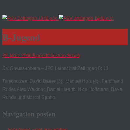
B-Jugend
28. März 2006
Jugend
Christian Scheb
SV Greussenheim – JFG Leinachtal Zellingen 0: 13
Torschützen: David Bauer (3) , Manuel Holz (4) , Ferdinand
Röder, Alex Weidner, Daniel Haerth, Nico Hoffmann, Dave
Rehde und Marcel Spahn.
Navigation posten
←
FSV-News
Spiel ausgefallen
→