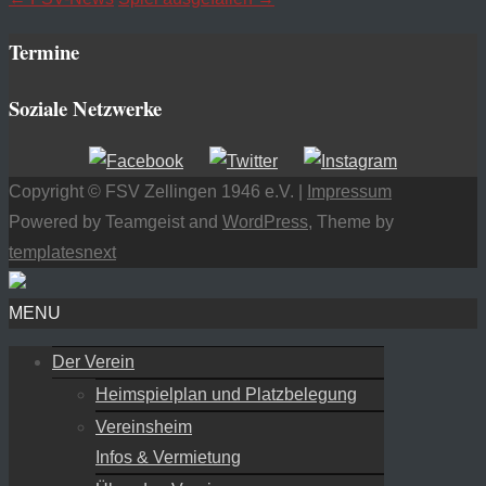
Termine
Soziale Netzwerke
Copyright © FSV Zellingen 1946 e.V. |
Impressum
Powered by Teamgeist and
WordPress
, Theme by
templatesnext
MENU
Der Verein
Heimspielplan und Platzbelegung
Vereinsheim
Infos & Vermietung