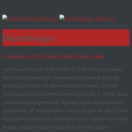
Durchhänger
7. November 2005
2. Mannschaft
Christian Scheb
Leider wurde bei der DJK Fellen 2 : 0 verloren und zudem
die bislang schwächste Saisonleistung gezeigt. Es ging
einfach gar nichts, vor allem nichts nach vorne. Zu viele
Fehlpässe und kein kontrolliertes Spiel in der 1. Hälfte, dazu
noch schnelle gegnerische Stürmer, gegen die wir ein ums
andere Mal “alt” ausschauten. Und so gingen wir mit 2 Toren
Rückstand in die Pause. Nach der Pause agierten wir etwas
besser, schossen auch einige Male aufs Tor, jedoch