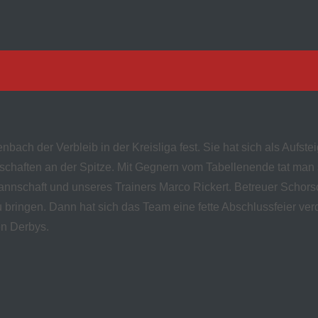
ch der Verbleib in der Kreisliga fest. Sie hat sich als Aufsteig
chaften an der Spitze. Mit Gegnern vom Tabellenende tat man s
annschaft und unseres Trainers Marco Rickert. Betreuer Schorsc
u bringen. Dann hat sich das Team eine fette Abschlussfeier verd
en Derbys.