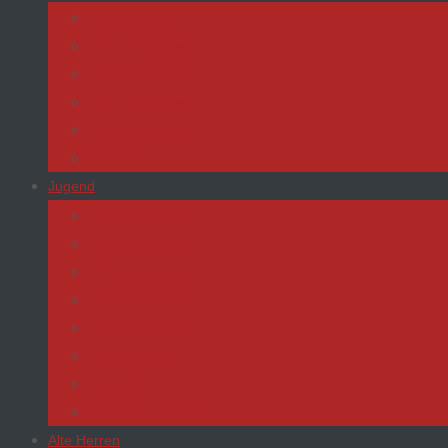
1. Mannschaft
U17 Juniorinnen
U15 Juniorinnen
U13 Juniorinnen
U11 Juniorinnen
Teamwear
Jugend
U19 (A-Jugend)
U17 (B-Jugend)
U15 (C-Jugend)
U13 (D-Jugend)
U11 (E-Jugend)
U9 (F-Jugend)
Bambinis
Teamwear Jugend
Alte Herren