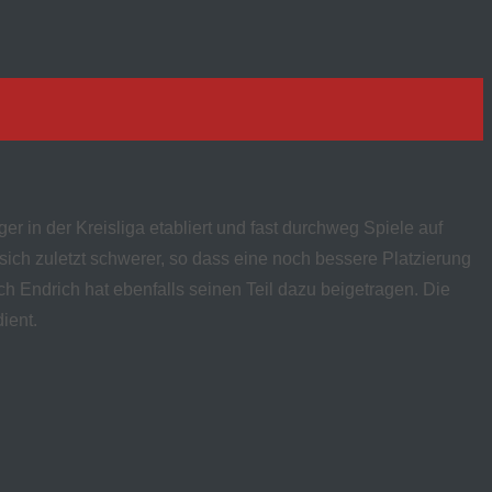
er in der Kreisliga etabliert und fast durchweg Spiele auf
ich zuletzt schwerer, so dass eine noch bessere Platzierung
h Endrich hat ebenfalls seinen Teil dazu beigetragen. Die
ient.