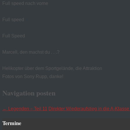
Full speed nach vorne
Full speed
Full Speed
Marcell, den machst du . . .?
Helikopter über dem Sportgelände, die Attraktion
Fotos von Sony Rupp, danke!
Navigation posten
←
Legenden – Teil 11
Direkter Wiederaufstieg in die A-Klass
Termine