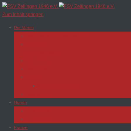
Zum Inhalt springen
Der Verein
Heimspielplan und Platzbelegung
Vereinsheim
Infos & Vermietung
Über den Verein
Dokumente
Chronik
Bau des Sportgeländes
Datenschutz
Herren
1. Mannschaft
2. Mannschaft
Frauen