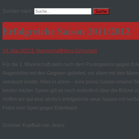
Suchen nach:
Erfolgreiche Saison 2011/2012
14. Mai 2012
1. Mannschaft
Hans Schuckert
Für die 1. Mannschaft steht nach dem Punktgewinn gegen Erlenba
Augenhöhe mit den Gegnern geliefert, vor allem mit den Manns
versäumt wurde. Alles in allem – eine prima Saison unserer M
beiden letzten Spiele gilt es noch ordentlich über die Bühne z
Hoffen wir auf eine ähnlich erfolgreiche neue Saison mit heiß
Fotos vom Spiel gegen Erlenbach
Schöner Kopfball von Jeans