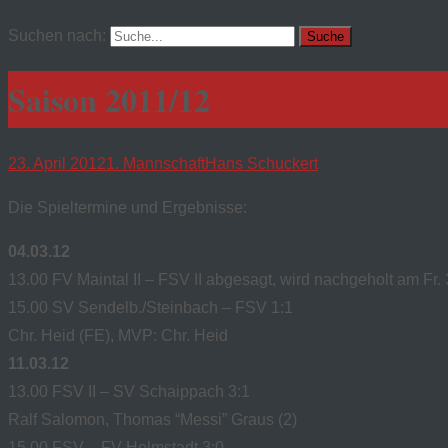
Suchen nach:
Saison 2011/12
23. April 2012
1. Mannschaft
Hans Schuckert
Die Spieltermine und Ergebnisse:
04.03.12
13.00 FV Maintal II – FSV II abgesagt, wird nachgeholt am Fr.
15.00 SV Sendelb./Steinbach – FSV 1:1
Chr. Heid (FE), MVP: Chr. Heid
11.03.12
13.00 FSV II – SV Schaippach 3:1
Ralf Salomon, Thomas “Messi” Graus (2)
15.00 FSV – FV Helmstadt 3:0