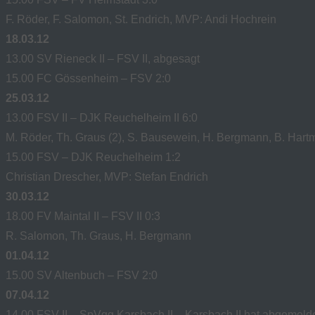
F. Röder, F. Salomon, St. Endrich, MVP: Andi Hochrein
18.03.12
13.00 SV Rieneck II – FSV II, abgesagt
15.00 FC Gössenheim – FSV 2:0
25.03.12
13.00 FSV II – DJK Reuchelheim II 6:0
M. Röder, Th. Graus (2), S. Bausewein, H. Bergmann, B. Hart
15.00 FSV – DJK Reuchelheim 1:2
Christian Drescher, MVP: Stefan Endrich
30.03.12
18.00 FV Maintal II – FSV II 0:3
R. Salomon, Th. Graus, H. Bergmann
01.04.12
15.00 SV Altenbuch – FSV 2:0
07.04.12
14.00 FSV II – SpVgg Karsbach II – Karsbach II hat abgemeld