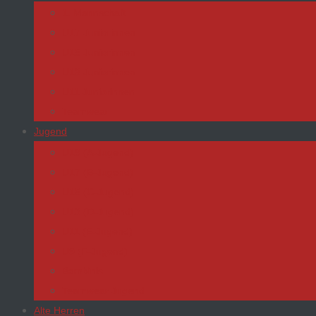
1. Mannschaft
U17 Juniorinnen
U15 Juniorinnen
U13 Juniorinnen
U11 Juniorinnen
Teamwear
Jugend
U19 (A-Jugend)
U17 (B-Jugend)
U15 (C-Jugend)
U13 (D-Jugend)
U11 (E-Jugend)
U9 (F-Jugend)
Bambinis
Teamwear Jugend
Alte Herren