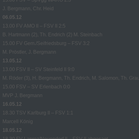
J. Bergmann, Chr. Heid
06.05.12
13.00 FV AMO II – FSV II 2:5
B. Hartmann (2), Th. Endrich (2) M. Steinbach
15.00 FV Gem./Seifriedsburg – FSV 3:2
M. Pröstler, J. Bergmann
13.05.12
13.00 FSV II – SV Steinfeld II 9:0
M. Röder (3), H. Bergmann, Th. Endrich, M. Salomon, Th. Gra
15.00 FSV – SV Erlenbach 0:0
MVP J. Bergmann
16.05.12
18.30 TSV Karlburg II – FSV 1:1
Marcell König
18.05.12
18.30 FV Laproz/Neuendorf II – FSV II abgesagt