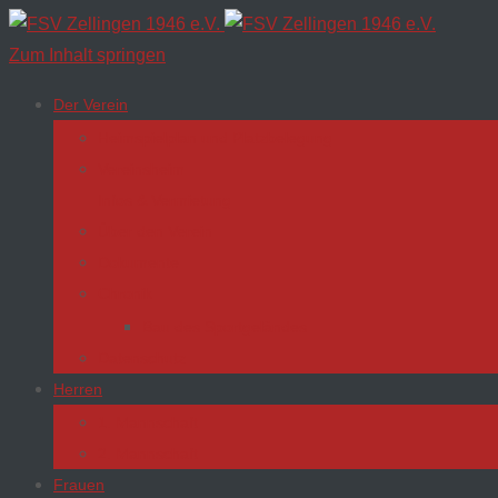
Zum Inhalt springen
Der Verein
Heimspielplan und Platzbelegung
Vereinsheim
Infos & Vermietung
Über den Verein
Dokumente
Chronik
Bau des Sportgeländes
Datenschutz
Herren
1. Mannschaft
2. Mannschaft
Frauen