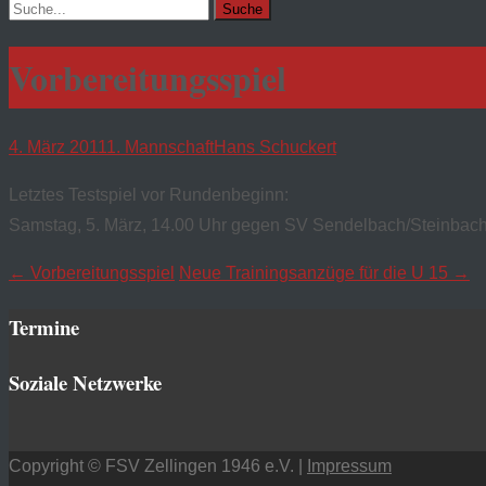
Suchen
nach:
Vorbereitungsspiel
4. März 2011
1. Mannschaft
Hans Schuckert
Letztes Testspiel vor Rundenbeginn:
Samstag, 5. März, 14.00 Uhr gegen SV Sendelbach/Steinbach
Navigation
←
Vorbereitungsspiel
Neue Trainingsanzüge für die U 15
→
posten
Termine
Soziale Netzwerke
Copyright © FSV Zellingen 1946 e.V. |
Impressum