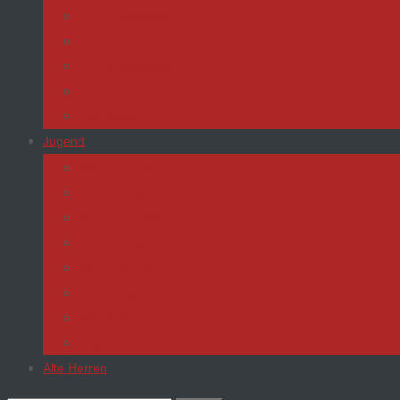
U17 Juniorinnen
U15 Juniorinnen
U13 Juniorinnen
U11 Juniorinnen
Teamwear
Jugend
U19 (A-Jugend)
U17 (B-Jugend)
U15 (C-Jugend)
U13 (D-Jugend)
U11 (E-Jugend)
U9 (F-Jugend)
Bambinis
Teamwear Jugend
Alte Herren