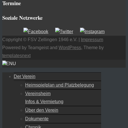
Termine
Soziale Netzwerke
Copyright © FSV Zellingen 1946 e.V. |
Impressum
Powered by Teamgeist and
WordPress
, Theme by
templatesnext
MENU
Der Verein
Heimspielplan und Platzbelegung
Vereinsheim
Infos & Vermietung
Über den Verein
Dokumente
Chronik