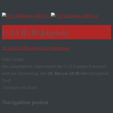
U-13 II (D-Jugend)
18. April 2009
Jugend
Josef Bergmann
Hallo Jungs,
das ausgefallene Jugendspiel der U-13 II gegen Karsbach
wird am Donnerstag, den
28. Mai um 18:00 Uhr
nachgeholt.
Gruß
Christian und Josef
Navigation posten