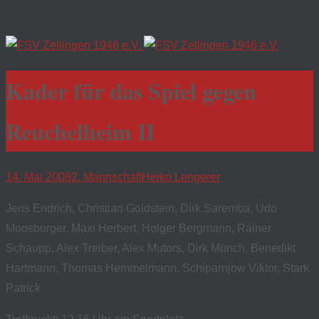
Kader für das Spiel gegen
Reuchelheim II
14. Mai 2008
2. Mannschaft
Heiko Lengerer
Jens Endrich, Christian Goldstein, Dirk Saremba, Udo
Moosburger. Maxi Herbert, Holger Bergmann, Rainer
Schaupp, Alex Treiber, Alex Mutors, Dirk Münch, Benedikt
Hartmann, Thomas Hemmelmann, Schiparnjow Viktor, Stark
Patrick