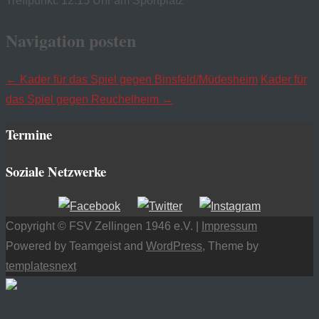
Treffpunkt: 12.15 Uhr am Sportplatz
Navigation posten
←
Kader für das Spiel gegen Binsfeld/Müdesheim
Kader für
das Spiel gegen Reuchelheim
→
Termine
Soziale Netzwerke
Copyright © FSV Zellingen 1946 e.V. |
Impressum
Powered by Teamgeist and
WordPress
, Theme by
templatesnext