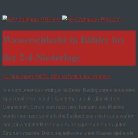
Wasserschlacht in Bühler bei
der 2:4-Niederlage
14. November 2007
1. Mannschaft
Heiko Lengerer
In einem unter den widriger äußeren Bedingungen leidenden
Spiel erwiesen sich die Gastgeber als die glücklichere
Mannschaft. Schon kurz nach dem Betreten des Platzes
wurde klar, dass spielerische Leckerbissen nicht zu erwarten
sind, obwohl der Rasen von Außen gesehen einen guten
Eindruck machte. Doch der teilweise unter Wasser stehende