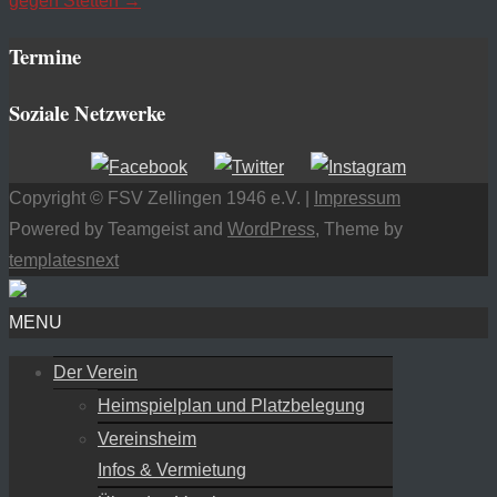
gegen Stetten
→
posten
Termine
Soziale Netzwerke
Copyright © FSV Zellingen 1946 e.V. |
Impressum
Powered by Teamgeist and
WordPress
, Theme by
templatesnext
MENU
Der Verein
Heimspielplan und Platzbelegung
Vereinsheim
Infos & Vermietung