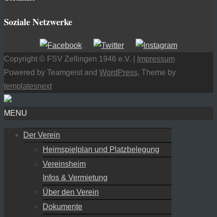
Soziale Netzwerke
Copyright © FSV Zellingen 1946 e.V. |
Impressum
Powered by Teamgeist and
WordPress
, Theme by
templatesnext
MENU
Der Verein
Heimspielplan und Platzbelegung
Vereinsheim
Infos & Vermietung
Über den Verein
Dokumente