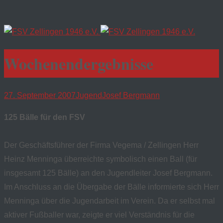
Wochenendergebnisse
27. September 2007
Jugend
Josef Bergmann
125 Bälle für den FSV
Der Geschäftsführer der Firma Vegema / Zellingen Herr
Heinz Menninga überreichte symbolisch einen Ball (für
insgesamt 125 Bälle) an den Jugendleiter Josef Bergmann.
Im Anschluss an die Übergabe der Bälle informierte sich Herr
Menninga über die Jugendarbeit im Verein. Da er selbst mal
aktiver Fußballer war, zeigte er viel Verständnis für die