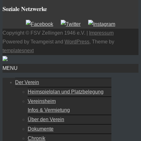
Soziale Netzwerke
Copyright © FSV Zellingen 1946 e.V. |
Impressum
Powered by Teamgeist and
WordPress
, Theme by
templatesnext
MENU
Der Verein
Heimspielplan und Platzbelegung
Vereinsheim
Infos & Vermietung
Über den Verein
Dokumente
Chronik