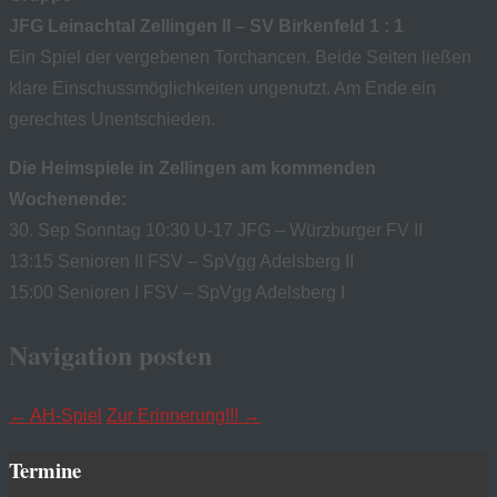
JFG Leinachtal Zellingen II – SV Birkenfeld 1 : 1
Ein Spiel der vergebenen Torchancen. Beide Seiten ließen
klare Einschussmöglichkeiten ungenutzt. Am Ende ein
gerechtes Unentschieden.
Die Heimspiele in Zellingen am kommenden
Wochenende:
30. Sep Sonntag 10:30 U-17 JFG – Würzburger FV II
13:15 Senioren II FSV – SpVgg Adelsberg II
15:00 Senioren I FSV – SpVgg Adelsberg I
Navigation posten
←
AH-Spiel
Zur Erinnerung!!!
→
Termine