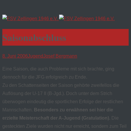
Saisonabschluss
8. Juni 2006
Jugend
Josef Bergmann
Eine Saison, die auch Probleme mit sich brachte, ging
dennoch für die JFG erfolgreich zu Ende.
Zu den Schattenseiten der Saison gehörte zweifellos die
Auflösung der U-17 II (B-Jgd.). Doch unter dem Strich
überwogen eindeutig die sportlichen Erfolge der restlichen
Mannschaften.
Besonders zu erwähnen sei hier die
erzielte Meisterschaft der A-Jugend (Gratulation).
Die
gesteckten Ziele wurden nicht nur erreicht, sondern zum Teil