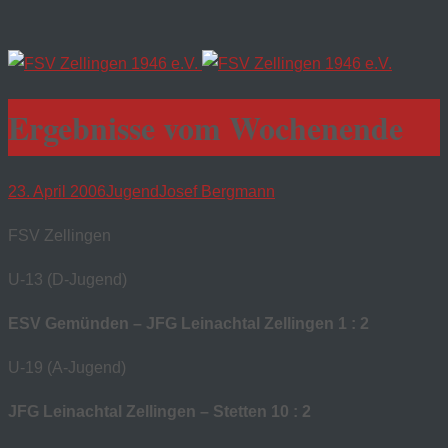
Ergebnisse vom Wochenende
23. April 2006
Jugend
Josef Bergmann
FSV Zellingen
U-13 (D-Jugend)
ESV Gemünden – JFG Leinachtal Zellingen 1 : 2
U-19 (A-Jugend)
JFG Leinachtal Zellingen – Stetten 10 : 2