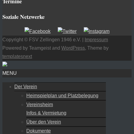
Termine
Soziale Netzwerke
Copyright © FSV Zellingen 1946 e.V. |
Impressum
Powered by Teamgeist and
WordPress
, Theme by
templatesnext
MENU
Der Verein
Heimspielplan und Platzbelegung
Vereinsheim
Infos & Vermietung
Über den Verein
Dokumente