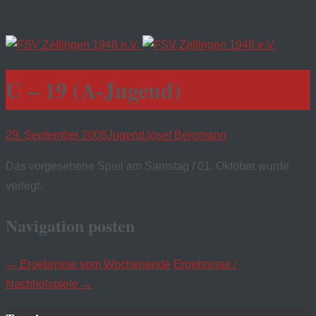
U – 19 (A-Jugend)
29. September 2005
Jugend
Josef Bergmann
Das vorgesehene Spiel am Samstag / 01. Oktober wurde
verlegt.
Navigation posten
←
Ergebnisse vom Wochenende
Ergebnisse /
Nachholspiele
→