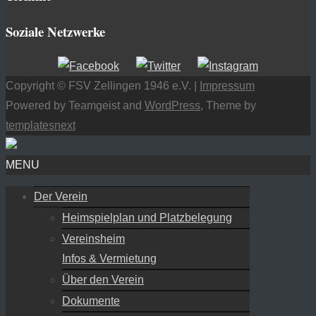
Soziale Netzwerke
Copyright © FSV Zellingen 1946 e.V. |
Impressum
Powered by Teamgeist and
WordPress
, Theme by
templatesnext
MENU
Der Verein
Heimspielplan und Platzbelegung
Vereinsheim
Infos & Vermietung
Über den Verein
Dokumente