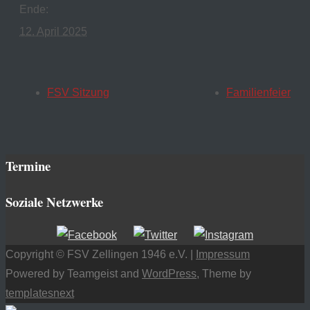
Ende:
12. April 2025
FSV Sitzung
Familienfeier
Termine
Soziale Netzwerke
Copyright © FSV Zellingen 1946 e.V. |
Impressum
Powered by Teamgeist and
WordPress
, Theme by
templatesnext