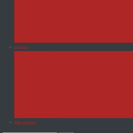
U17 Juniorinnen
U15 Juniorinnen
U13 Juniorinnen
U11 Juniorinnen
Teamwear
Jugend
U19 (A-Jugend)
U17 (B-Jugend)
U15 (C-Jugend)
U13 (D-Jugend)
U11 (E-Jugend)
U9 (F-Jugend)
Bambinis
Teamwear Jugend
Alte Herren