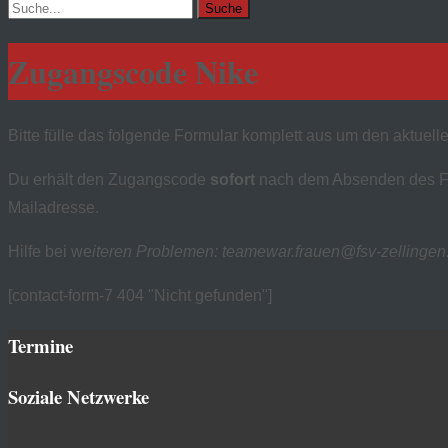
Suchen
nach:
Zugangscode Nike
Bitte fülle das folgende Formular komplett aus um den aktuell
Du erhält den Zugangscode
sofort
nach dem Absenden des For
Mailadresse.
Hilfe bei we
iteren Problemen: teamewar.frauen@fsv-zellingen
[contact-form-7 404 "Nicht gefunden"]
Termine
Soziale Netzwerke